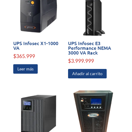
UPS Infosec X1-1000
UPS Infosec E3
VA
Performance NEMA
3000 VA Rack
$
365.999
$
3.999.999
Leer más
Añadir al carrito