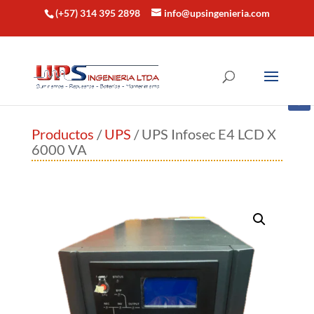
(+57) 314 395 2898
info@upsingenieria.com
Productos
/
UPS
/ UPS Infosec E4 LCD X
6000 VA