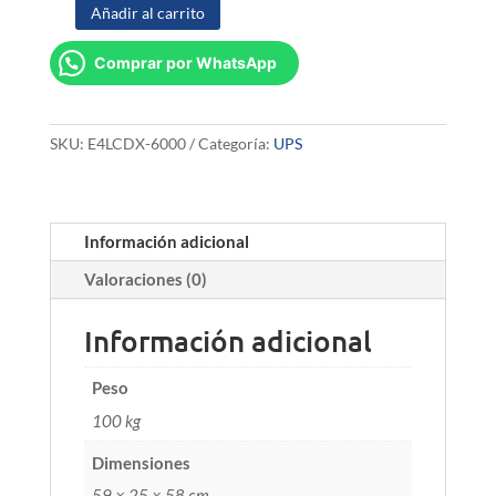
Añadir al carrito
UPS
Infosec
Comprar por WhatsApp
E4
LCD
X
6000
SKU:
E4LCDX-6000
Categoría:
UPS
VA
cantidad
Información adicional
Valoraciones (0)
Información adicional
Peso
100 kg
Dimensiones
59 × 25 × 58 cm