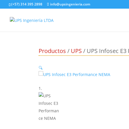
(+57) 314 395 2898
info@upsingenieria.com
Productos
/
UPS
/ UPS Infosec E
🔍