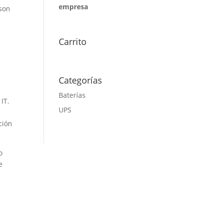
empresa
 son
Carrito
Categorías
Baterías
IT.
UPS
ción
o
e