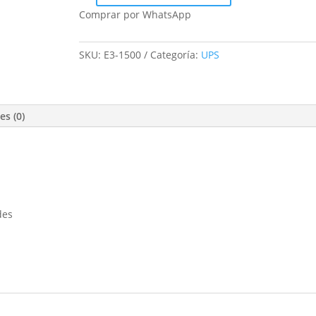
Infosec
Comprar por WhatsApp
E3
Performance
SKU:
E3-1500
Categoría:
UPS
NEMA
1500
VA
Rack
es (0)
cantidad
des