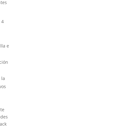
ntes
 4
lla e
ción
 la
vos
te
ades
rack