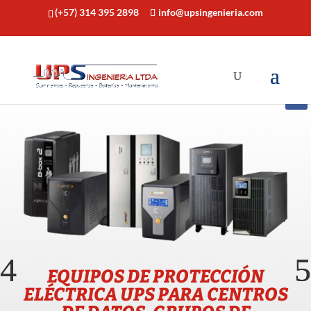
(+57) 314 395 2898
info@upsingenieria.com
EQUIPOS DE PROTECCIÓN
ELÉCTRICA UPS PARA CENTROS