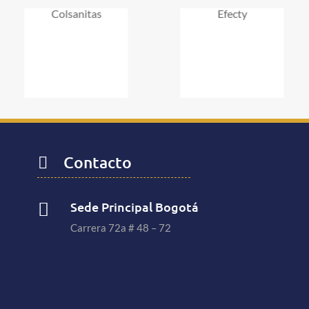
Colsanitas
Efecty
Contacto

Sede Principal Bogotá

Carrera 72a # 48 – 72